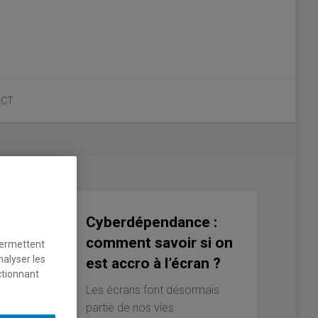
ACT
Cyberdépendance :
comment savoir si on
permettent
nalyser les
est accro à l’écran ?
ctionnant
Les écrans font désormais
partie de nos vies