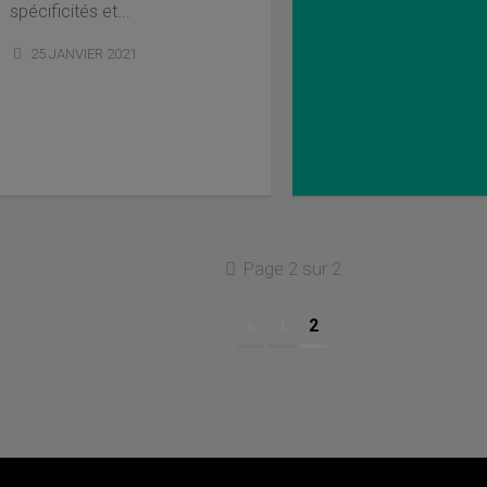
spécificités et...
25 JANVIER 2021
Page 2 sur 2
«
1
2