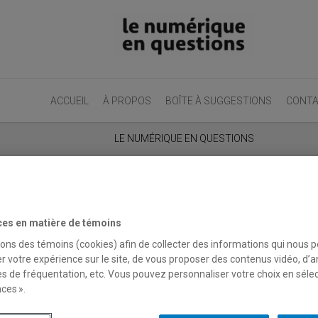
ACCUEIL
À PROPOS
BOÎTE À SUGGESTIONS
CONT
LE NUMÉRIQUE EN QUESTIONS
Comment faire un
ces en matière de témoins
usage réussi des
sons des témoins (cookies) afin de collecter des informations qui nous 
r votre expérience sur le site, de vous proposer des contenus vidéo, d’a
mots-clics ?
es de fréquentation, etc. Vous pouvez personnaliser votre choix en séle
ces ».
Quels mots-clics utiliser dans
un commentaire ou une