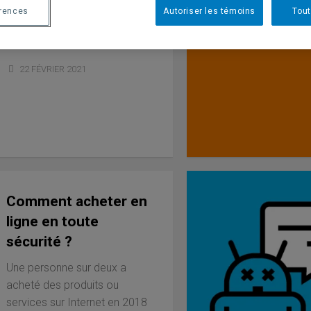
publication sur les réseaux
érences
Autoriser les témoins
Tout
sociaux ? Et combien ? Quels
sont les...
22 FÉVRIER 2021
Comment acheter en
ligne en toute
sécurité ?
Une personne sur deux a
acheté des produits ou
services sur Internet en 2018