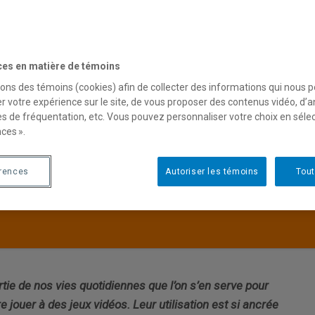
pendance :
ces en matière de témoins
 savoir si on
sons des témoins (cookies) afin de collecter des informations qui nous 
r votre expérience sur le site, de vous proposer des contenus vidéo, d’a
es de fréquentation, etc. Vous pouvez personnaliser votre choix en séle
o à l’écran ?
ces ».
érences
Autoriser les témoins
Tout
ie de nos vies quotidiennes que l’on s’en serve pour
re jouer à des jeux vidéos. Leur utilisation est si ancrée