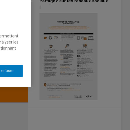
Partagez sur les réseaux sociaux
!
permettent
nalyser les
ctionnant
 refuser