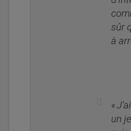
comm
sûr q
à arr
« J’
un j