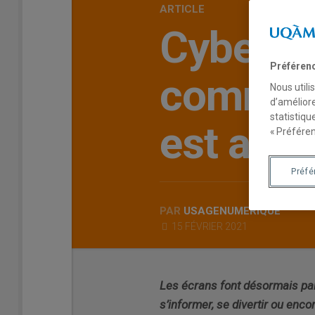
ARTICLE
Cyberdé
Préféren
comment
Nous utili
d’améliore
statistiqu
est accr
« Préféren
Préf
PAR
USAGENUMERIQUE
15 FÉVRIER 2021
Les écrans font désormais part
s’informer, se divertir ou enco