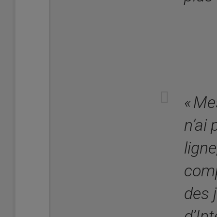
« Me
n’ai
ligne
comp
des 
d’Int