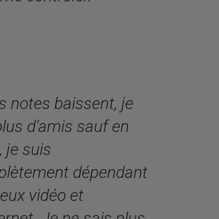
s notes baissent, je
 plus d’amis sauf en
, je suis
lètement dépendant
jeux vidéo et
ernet. Je ne sais plus