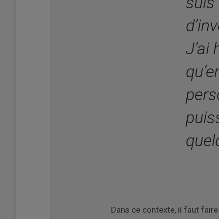
suis
d’in
J’ai 
qu’e
pers
puis
quel
Dans ce contexte, il faut fai